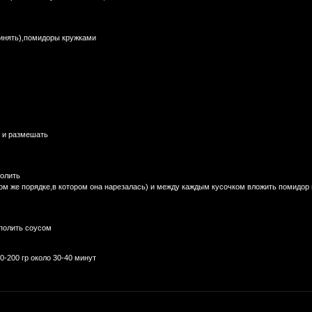
динять),помидоры кружками
ы и размешать
солить
ом же порядке,в котором она нарезалась) и между каждым кусочком вложить помидор 
 полить соусом
0-200 гр около 30-40 минут