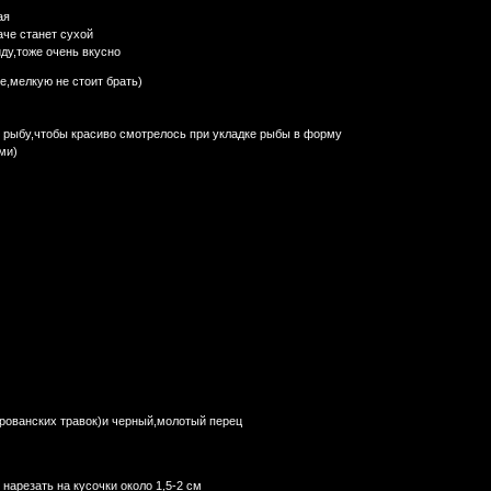
ая
аче станет сухой
ду,тоже очень вкусно
е,мелкую не стоит брать)
 рыбу,чтобы красиво смотрелось при укладке рыбы в форму
ми)
прованских травок)и черный,молотый перец
нарезать на кусочки около 1,5-2 см