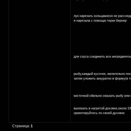
лук нарезать кольцами(но не рассое
я нарезала с помощю терки бернер
для соуса соединить все ингредиент
рыбу,каждый кусочек, желательно по
затем уложить аккуратно в форму(в т
кисточкой обильно смазать рыбу или
выпекать в нагретой доховке,около 19
ориентируйтесь по своей духовке
Страница:
1