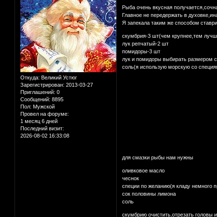
Рыба очень вкусная получается,сочн
Главное не передержать в духовке,ин
Я запекала таким же способом ставри
скумбрия-3 шт(чем крупнее,тем лучш
лук репчатый-2 шт
помидоры-3 шт
лук и помидоры выбирать размером с
соль(я использую морскую со специя
Откуда:
Великий Устюг
Зарегистрирован
: 2013-03-27
Приглашений:
0
Сообщений:
8895
Пол:
Мужской
Провел на форуме:
1 месяц 6 дней
Последний визит:
2026-08-02 16:33:08
для смазки рыбы нам нужны
оливковое масло
чеснок
специи по желанию(я кладу немного 
сок половины лимона
соль
скумбрию очистить,отрезать головы и 