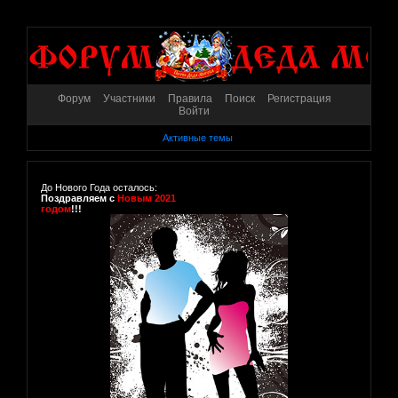
Форум
Участники
Правила
Поиск
Регистрация
Войти
Активные темы
До Нового Года осталось:
Поздравляем с
Новым 2021
годом
!!!