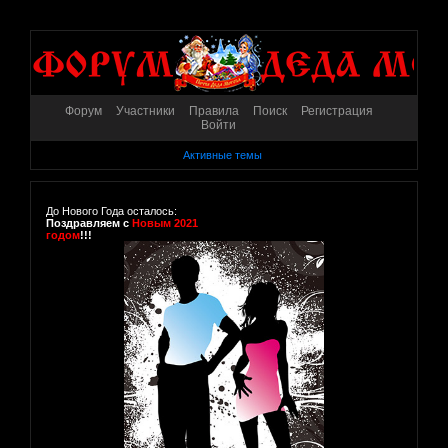
Форум
Участники
Правила
Поиск
Регистрация
Войти
Активные темы
До Нового Года осталось:
Поздравляем с
Новым 2021
годом
!!!