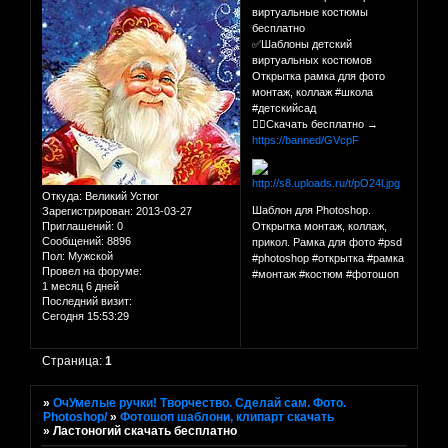
виртуальные костюмы
бесплатно
✅Шаблоны детский
виртуальных костюмов
Открытка рамка для фото
монтаж, коллаж #школа
#детскийсад
👉🏻Скачать бесплатно →
https://banned/GVcpF
Откуда:
Великий Устюг
Шаблон для Photoshop.
Зарегистрирован
: 2013-03-27
Приглашений:
0
Открытка монтаж, коллаж,
Сообщений:
8896
прикол. Рамка для фото #psd
Пол:
Мужской
#photoshop #открытка #рамка
Провел на форуме:
#монтаж #костюм #фотошоп
1 месяц 6 дней
Последний визит:
Сегодня 15:53:29
Страница:
1
»
ОчУмелые ручки! Творчество. Сделай сам. Фото.
Photoshop/
»
Фотошоп шаблони, клипарт скачать
»
Ластоногий скачать бесплатно