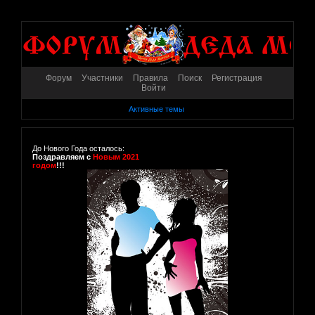
Форум
Участники
Правила
Поиск
Регистрация
Войти
Активные темы
До Нового Года осталось:
Поздравляем с
Новым 2021
годом
!!!