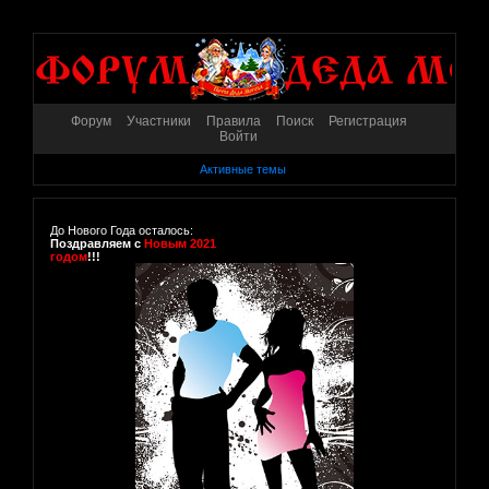
Форум
Участники
Правила
Поиск
Регистрация
Войти
Активные темы
До Нового Года осталось:
Поздравляем с
Новым 2021
годом
!!!