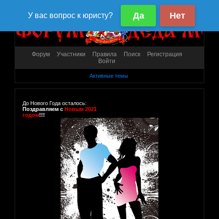
Форум
Участники
Правила
Поиск
Регистрация
Войти
Активные темы
До Нового Года осталось:
Поздравляем с
Новым 2021
годом
!!!