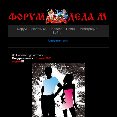
Форум
Участники
Правила
Поиск
Регистрация
Войти
Активные темы
До Нового Года осталось:
Поздравляем с
Новым 2021
годом
!!!