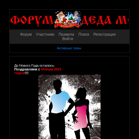
Форум
Участники
Правила
Поиск
Регистрация
Войти
Активные темы
До Нового Года осталось:
Поздравляем с
Новым 2021
годом
!!!