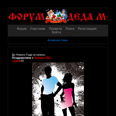
Форум
Участники
Правила
Поиск
Регистрация
Войти
Активные темы
До Нового Года осталось:
Поздравляем с
Новым 2021
годом
!!!