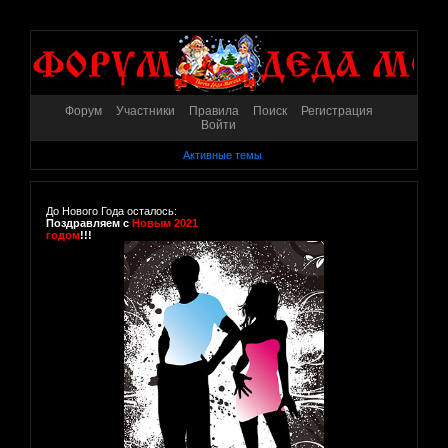
Форум
Участники
Правила
Поиск
Регистрация
Войти
Активные темы
До Нового Года осталось:
Поздравляем с
Новым 2021
годом
!!!