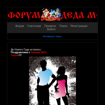
Форум
Участники
Правила
Поиск
Регистрация
Войти
Активные темы
До Нового Года осталось:
Поздравляем с
Новым 2021
годом
!!!