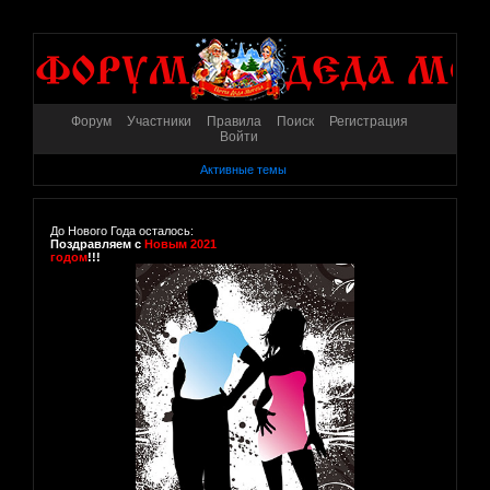
Форум
Участники
Правила
Поиск
Регистрация
Войти
Активные темы
До Нового Года осталось:
Поздравляем с
Новым 2021
годом
!!!