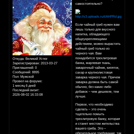
самостоятельно?
Если чайный гриб нужен вам
лишь только для вкусного
напитка, обладающего
общеукрепляющими
действием, можно вырастить
чайный гриб только из
черного чая. Вам
понадобится трехлитровая
Откуда:
Великий Устюг
банка, марлевая ткань,
Зарегистрирован
: 2013-03-27
Приглашений:
0
заварочный чайник, кипяток,
Сообщений:
8895
сахар и крупнолистовая
Пол:
Мужской
заварка черного чая. Причем
Провел на форуме:
заварка должна быть самой
1 месяц 6 дней
обычно, без каких-либо
Последний визит:
добавок – чем дешевле, тем
2026-08-02 16:33:08
лучше.
Первое, что необходимо
сделать – это очень
тщательно помыть
трехлитровую банку, которая
и станет местом жительства
вашего гриба. Это –
обязательное требование, так