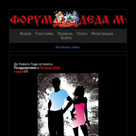
Форум
Участники
Правила
Поиск
Регистрация
Войти
Активные темы
До Нового Года осталось:
Поздравляем с
Новым 2021
годом
!!!