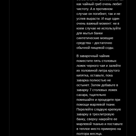
как чайный гриб очень любит
чистоту. А в противном
случае он погибнет, так и не
успев вырасти. И еще один
очень важный момент: ни в
коем случае не используйте
для мытья банки
синтетические моющие
средства – достаточно
обычной пищевой соды.
В заварочный чайник
поместите пять столовых
ложек черного чая и залейте
их половиной литра крутого
кипятка, оставьте, пока
заварка полностью не
остынет. Затем добавьте в
заварку 7 столовых ложек
сахара, тщательно
помешайте и процедите при
помощи марлевой ткани.
Перелейте сладкую крепкую
заварку в трехлитровую
банку, сверху накройте ее
марлевой тканью и поставьте
в теплое место примерно на
полтора месяца.