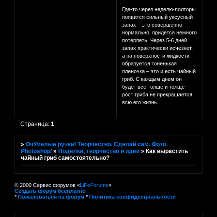
Где-то через неделю-полторы
появится сильный уксусный
запах – это совершенно
нормально, придется немного
потерпеть. Через 5-6 дней
запах практически исчезнет,
а на поверхности жидкости
образуется тоненькая
пленочка – это и есть чайный
гриб. С каждым днем он
будет все толще и толще –
рост гриба не прекращается
всю его жизнь.
Страница:
1
»
ОчУмелые ручки! Творчество. Сделай сам. Фото.
Photoshop/
»
Поделки, творчество и идеи
»
Как вырастить
чайный гриб самостоятельно?
© 2000 Сервис форумов «
LiFeForums
»
Создать форум бесплатно
*
Пожаловаться на форум
*
Политика конфиденциальности