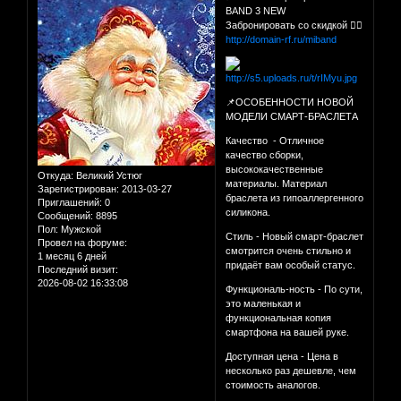
BAND 3 NEW
Забронировать со скидкой 👉🏻
http://domain-rf.ru/miband
📌ОСОБЕННОСТИ НОВОЙ
МОДЕЛИ СМАРТ-БРАСЛЕТА
Качество - Отличное
качество сборки,
высококачественные
Откуда:
Великий Устюг
материалы. Материал
Зарегистрирован
: 2013-03-27
браслета из гипоаллергенного
Приглашений:
0
силикона.
Сообщений:
8895
Пол:
Мужской
Стиль - Новый смарт-браслет
Провел на форуме:
смотрится очень стильно и
1 месяц 6 дней
придаёт вам особый статус.
Последний визит:
2026-08-02 16:33:08
Функциональ-ность - По сути,
это маленькая и
функциональная копия
смартфона на вашей руке.
Доступная цена - Цена в
несколько раз дешевле, чем
стоимость аналогов.