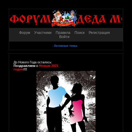
Форум
Участники
Правила
Поиск
Регистрация
Войти
Активные темы
До Нового Года осталось:
Поздравляем с
Новым 2021
годом
!!!