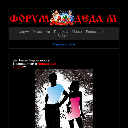
Форум
Участники
Правила
Поиск
Регистрация
Войти
Активные темы
До Нового Года осталось:
Поздравляем с
Новым 2021
годом
!!!