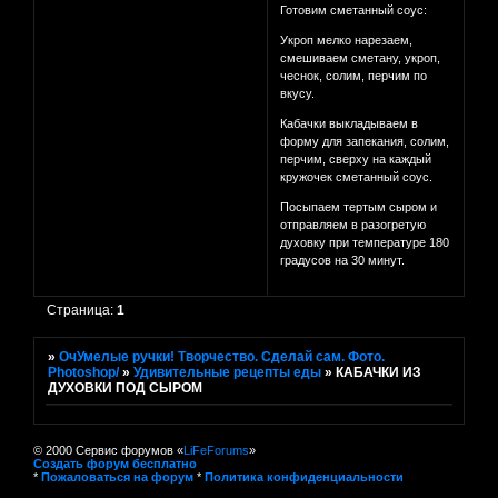
Готовим сметанный соус:
Укроп мелко нарезаем,
смешиваем сметану, укроп,
чеснок, солим, перчим по
вкусу.
Кабачки выкладываем в
форму для запекания, солим,
перчим, сверху на каждый
кружочек сметанный соус.
Посыпаем тертым сыром и
отправляем в разогретую
духовку при температуре 180
градусов на 30 минут.
Страница:
1
»
ОчУмелые ручки! Творчество. Сделай сам. Фото.
Photoshop/
»
Удивительные рецепты еды
»
КАБАЧКИ ИЗ
ДУХОВКИ ПОД СЫРОМ
© 2000 Сервис форумов «
LiFeForums
»
Создать форум бесплатно
*
Пожаловаться на форум
*
Политика конфиденциальности