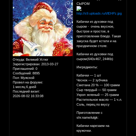
СЫРОМ
Кабачки из духовки под
сыром - очень вкусное,
быстрое и простое, в
приготовлении блюдо. Такая
закуска будет кстати и на
праздничном столе.
Кабачки из духовки под
сыром(640x467, 244Kb)
Откуда:
Великий Устюг
Зарегистрирован
: 2013-03-27
Ингредиенты:
Приглашений:
0
Сообщений:
8895
Кабачки — 1 шт
Пол:
Мужской
Чеснок — 2 зубчика
Провел на форуме:
Сметана 20 % — 100 грамм
1 месяц 6 дней
Сыр твердый — 50 грамм
Последний визит:
Укроп зеленый — 25 грамм
2026-08-02 16:33:08
Растительное масло — 1 ч.л.
Соль, перец по вкусу
Приготовление c
shr.name/iulgk:
Кабачки нарезаем на
кружочки.