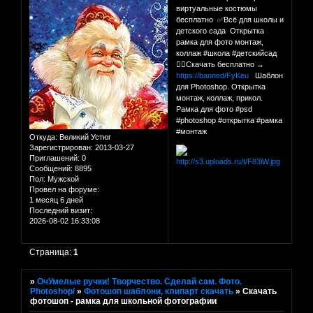
виртуальные костюмы
бесплатно ✅Всё для школы и
детского сада Открытка
рамка для фото монтаж,
коллаж #школа #детскийсад
👉🏻Скачать бесплатно →
https://banned/FyKeu
Шаблон
для Photoshop. Открытка
монтаж, коллаж, прикол.
Рамка для фото #psd
#photoshop #открытка #рамка
#монтаж
Откуда:
Великий Устюг
Зарегистрирован
: 2013-03-27
Приглашений:
0
Сообщений:
8895
Пол:
Мужской
Провел на форуме:
1 месяц 6 дней
Последний визит:
2026-08-02 16:33:08
Страница:
1
»
ОчУмелые ручки! Творчество. Сделай сам. Фото.
Photoshop/
»
Фотошоп шаблони, клипарт скачать
»
Скачать
фотошоп - рамка для школьной фотографии