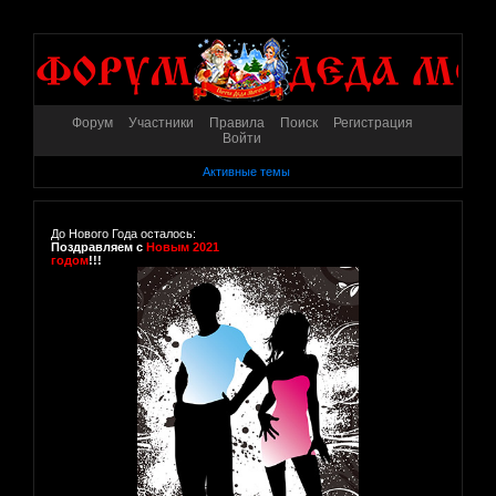
Форум
Участники
Правила
Поиск
Регистрация
Войти
Активные темы
До Нового Года осталось:
Поздравляем с
Новым 2021
годом
!!!