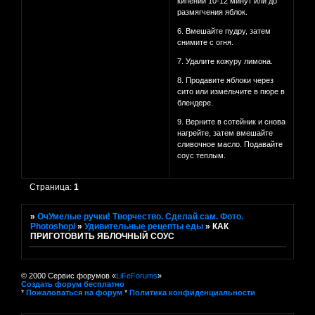
кипении 10-12 минут или до
размягчения яблок.
6. Вмешайте пудру, затем
снимите с огня.
7. Удалите кожуру лимона.
8. Продавите яблоки через
сито или измельчите в пюре в
блендере.
9. Верните в сотейник и снова
нагрейте, затем вмешайте
сливочное масло. Подавайте
соус теплым.
Страница:
1
»
ОчУмелые ручки! Творчество. Сделай сам. Фото.
Photoshop/
»
Удивительные рецепты еды
»
КАК
ПРИГОТОВИТЬ ЯБЛОЧНЫЙ СОУС
© 2000 Сервис форумов «
LiFeForums
»
Создать форум бесплатно
*
Пожаловаться на форум
*
Политика конфиденциальности