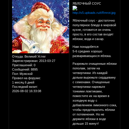
ЯБЛОЧНЫЙ СОУС
Яблочный соус - достаточно
популярное блюдо в мировой
кухне, готовится он очень
просто, в его состав входят
яблоки, вода и сахар.
Нам понадобятся
5-6 средних хорошо
разваривающихся яблока.
Откуда:
Великий Устюг
Зарегистрирован
: 2013-03-27
Разрежьте очищенные яблоки
Приглашений:
0
пополам, затем на
Сообщений:
8895
четвертинки. Из каждой
Пол:
Мужской
дольки вырежьте сердцевину
Провел на форуме:
с семенами. Очищенные
1 месяц 6 дней
Последний визит:
четвертинки нарежьте
2026-08-02 16:33:08
тонкими ломтиками,
поместите их на время в
холодную воду с
добавлением лимонного сока,
чтобы предотвратить яблоки
от потемнения. Но не
держите яблоки в воде
дольше 15 минут!