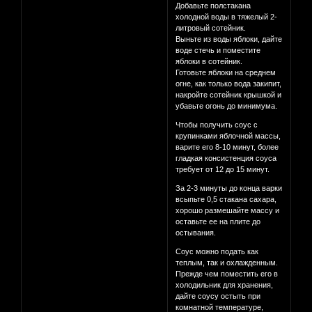
Добавьте полстакана
холодной воды в тяжелый 2-
литровый сотейник.
Выньте из воды яблоки, дайте
воде стечь и поместите
яблоки в сотейник.
Готовьте яблоки на среднем
огне, как только вода закипит,
накройте сотейник крышкой и
убавьте огонь до минимума.
Чтобы получить соус с
крупинками яблочной массы,
варите его 8-10 минут, более
гладкая консистенция соуса
требует от 12 до 15 минут.
За 2-3 минуты до конца варки
всыпьте 0,5 стакана сахара,
хорошо размешайте массу и
оставьте ее на плите до
остывания.
Соус можно подать как
теплым, так и охлажденным.
Прежде чем поместить его в
холодильник для хранения,
дайте соусу остыть при
комнатной температуре,