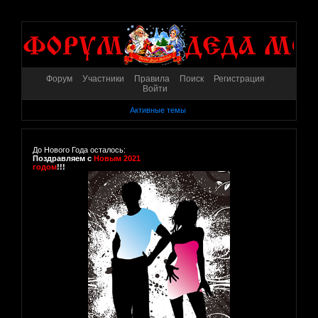
Форум
Участники
Правила
Поиск
Регистрация
Войти
Активные темы
До Нового Года осталось:
Поздравляем с
Новым 2021
годом
!!!