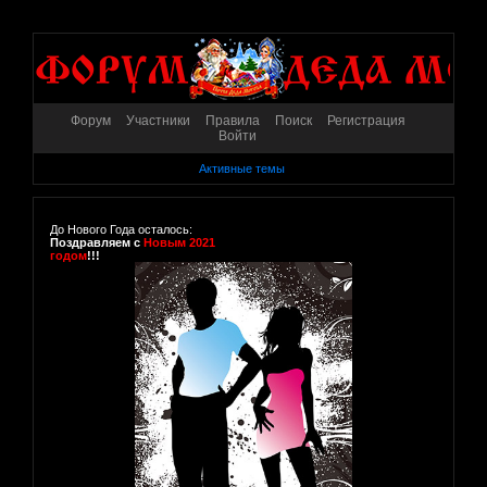
Форум
Участники
Правила
Поиск
Регистрация
Войти
Активные темы
До Нового Года осталось:
Поздравляем с
Новым 2021
годом
!!!