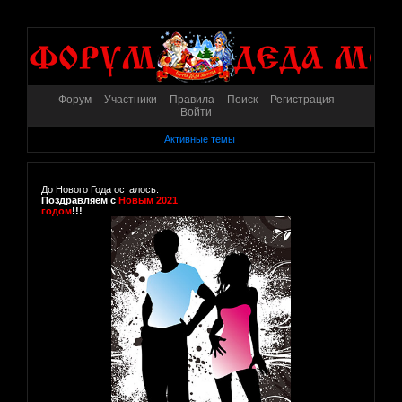
Форум
Участники
Правила
Поиск
Регистрация
Войти
Активные темы
До Нового Года осталось:
Поздравляем с
Новым 2021
годом
!!!