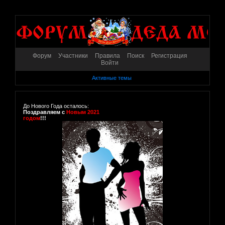
Форум
Участники
Правила
Поиск
Регистрация
Войти
Активные темы
До Нового Года осталось:
Поздравляем с
Новым 2021
годом
!!!