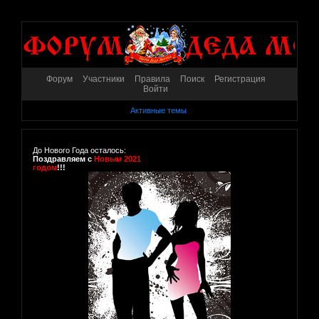
Форум
Участники
Правила
Поиск
Регистрация
Войти
Активные темы
До Нового Года осталось:
Поздравляем с
Новым 2021
годом
!!!