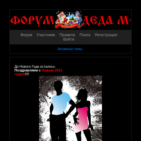
Форум
Участники
Правила
Поиск
Регистрация
Войти
Активные темы
До Нового Года осталось:
Поздравляем с
Новым 2021
годом
!!!