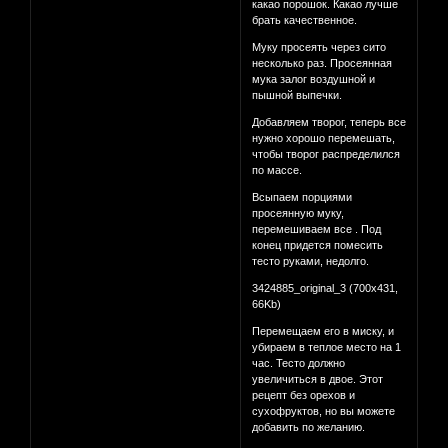
какао порошок. Какао лучше
брать качественное.
Муку просеять через сито
несколько раз. Просеянная
мука залог воздушной и
пышной выпечки.
Добавляем творог, теперь все
нужно хорошо перемешать,
чтобы творог распределился
по массе.
Всыпаем порциями
просеянную муку,
перемешиваем все . Под
конец придется помесить
тесто руками, недолго.
3424885_original_3 (700x431,
66Kb)
Перемещаем его в миску, и
убираем в теплое место на 1
час. Тесто должно
увеличиться в двое. Этот
рецепт без орехов и
сухофруктов, но вы можете
добавить по желанию.