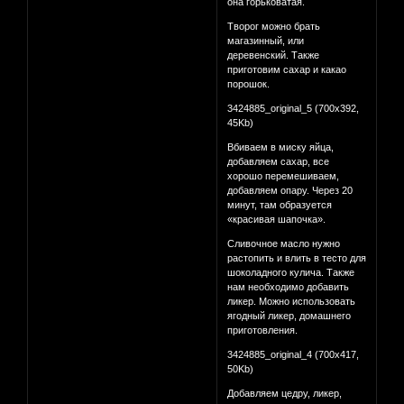
она горьковатая.
Творог можно брать
магазинный, или
деревенский. Также
приготовим сахар и какао
порошок.
3424885_original_5 (700x392,
45Kb)
Вбиваем в миску яйца,
добавляем сахар, все
хорошо перемешиваем,
добавляем опару. Через 20
минут, там образуется
«красивая шапочка».
Сливочное масло нужно
растопить и влить в тесто для
шоколадного кулича. Также
нам необходимо добавить
ликер. Можно использовать
ягодный ликер, домашнего
приготовления.
3424885_original_4 (700x417,
50Kb)
Добавляем цедру, ликер,