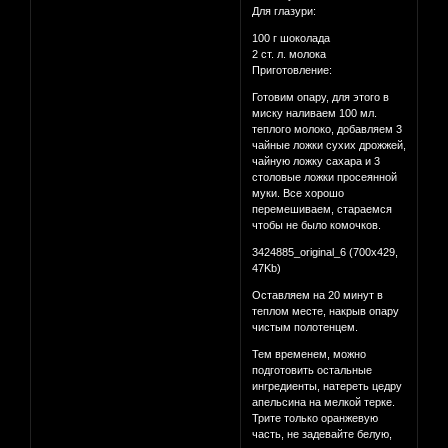
Для глазури:
100 г шоколада
2 ст. л. молока
Приготовление:
Готовим опару, для этого в
миску наливаем 100 мл.
теплого молоко, добавляем 3
чайные ложки сухих дрожжей,
чайную ложку сахара и 3
столовые ложки просеянной
муки. Все хорошо
перемешиваем, стараемся
чтобы не было комочков.
3424885_original_6 (700x429,
47Kb)
Оставляем на 20 минут в
теплом месте, накрыв опару
чистым полотенцем.
Тем временем, можно
подготовить остальные
ингредиенты, натереть цедру
апельсина на мелкой терке.
Трите только оранжевую
часть, не задевайте белую,