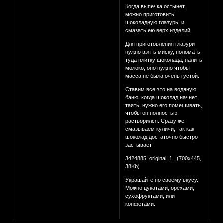
Когда выпечка остынет,
можно приготовить
шоколадную глазурь, и
смазать ею верх изделий.
Для приготовления глазури
нужно взять миску, поломать
туда плитку шоколада, налить
молоко, оно нужно чтобы
масса не была очень густой.
Ставим все это на водяную
баню, когда шоколад начнет
таять, нужно его помешивать,
чтобы он полностью
растворился. Сразу же
смазываем куличи, так как
шоколад достаточно быстро
застывает.
3424885_original_1_ (700x445,
38Kb)
Украшайте по своему вкусу.
Можно цукатами, орехами,
сухофруктами, или
конфетами.