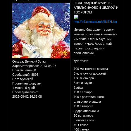
ШОКОЛАДНЫЙ КУЛИЧ С
АПЕЛЬСИНОВОЙ ЦЕДРОЙ И
ТВОРОГОМ
Именно благодаря творогу
куличи получаются нежными
и мягкие. Очень вкусный
десерт к чаю. Ароматный,
пахнет шоколадом и
апельсинами.
Для теста:
Откуда:
Великий Устюг
Зарегистрирован
: 2013-03-27
100 мл теплого молока
Приглашений:
0
3 ч. л. сухих дрожжей
Сообщений:
8895
1 ч. л. сахара
Пол:
Мужской
3 ст. л. муки
Провел на форуме:
2 яйца
1 месяц 6 дней
Последний визит:
150 г сахара
2026-08-02 16:33:08
100 г растопленного
сливочного масла
150 г творога
цедра апельсина
30 мл ликера
щепотка соли
40 г какао
400 г муки