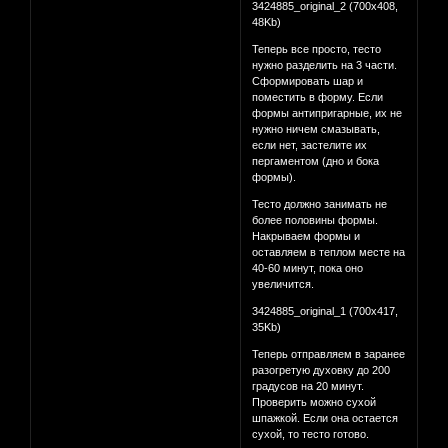
3424885_original_2 (700x408,
48Kb)
Теперь все просто, тесто
нужно разделить на 3 части.
Сформировать шар и
поместить в форму. Если
формы антипригарные, их не
нужно ничем смазывать,
если нет, застелите их
пергаментом (дно и бока
формы).
Тесто должно занимать не
более половины формы.
Накрываем формы и
оставляем в теплом месте на
40-60 минут, пока оно
увеличится.
3424885_original_1 (700x417,
35Kb)
Теперь отправляем в заранее
разогретую духовку до 200
градусов на 20 минут.
Проверить можно сухой
шпажкой. Если она остается
сухой, то тесто готово.