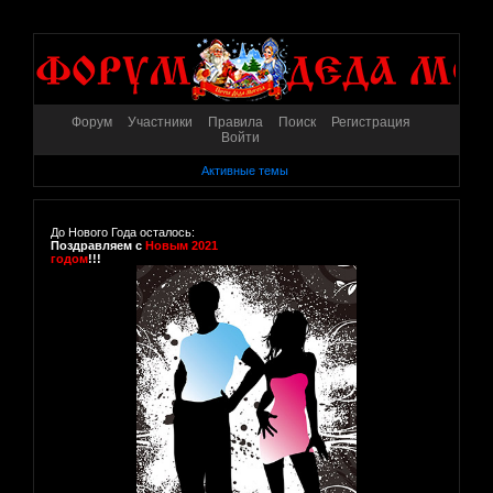
Форум
Участники
Правила
Поиск
Регистрация
Войти
Активные темы
До Нового Года осталось:
Поздравляем с
Новым 2021
годом
!!!