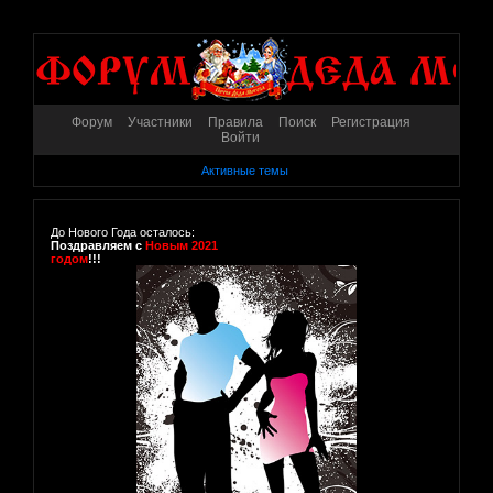
Форум
Участники
Правила
Поиск
Регистрация
Войти
Активные темы
До Нового Года осталось:
Поздравляем с
Новым 2021
годом
!!!