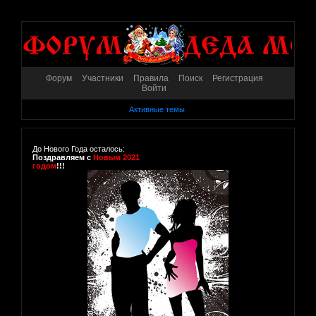
Форум
Участники
Правила
Поиск
Регистрация
Войти
Активные темы
До Нового Года осталось:
Поздравляем с
Новым 2021
годом
!!!