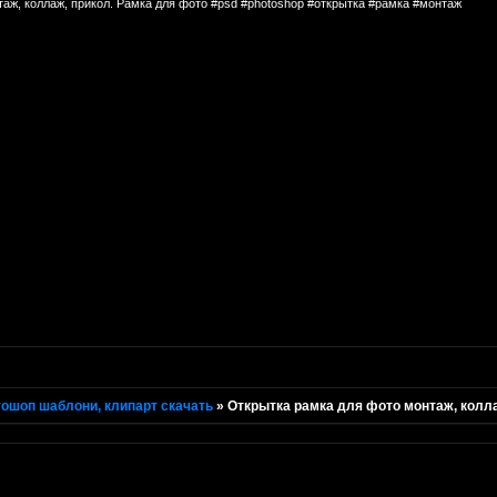
аж, коллаж, прикол. Рамка для фото #psd #photoshop #открытка #рамка #монтаж
ошоп шаблони, клипарт скачать
»
Открытка рамка для фото монтаж, колла