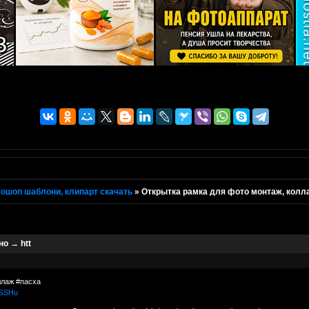
ошоп шаблони, клипарт скачать
»
Открытка рамка для фото монтаж, колла
о → htt
ллаж #пасха
FSSHu