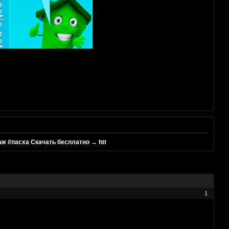
ж #пасха Скачать бесплатно → htt
1