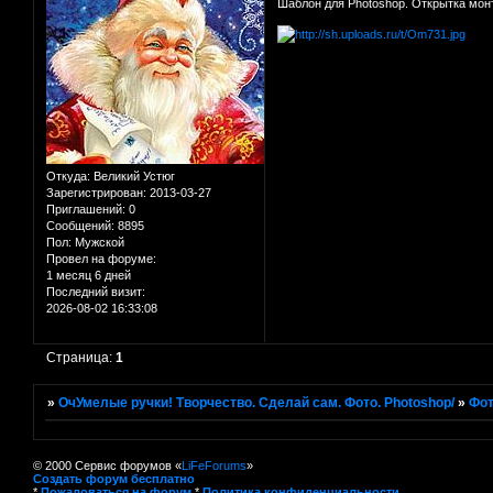
Шаблон для Photoshop. Открытка монт
Откуда:
Великий Устюг
Зарегистрирован
: 2013-03-27
Приглашений:
0
Сообщений:
8895
Пол:
Мужской
Провел на форуме:
1 месяц 6 дней
Последний визит:
2026-08-02 16:33:08
Страница:
1
»
ОчУмелые ручки! Творчество. Сделай сам. Фото. Photoshop/
»
Фот
© 2000 Сервис форумов «
LiFeForums
»
Создать форум бесплатно
*
Пожаловаться на форум
*
Политика конфиденциальности