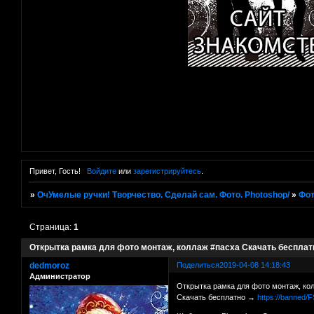
Привет, Гость!
Войдите
или
зарегистрируйтесь
.
»
ОчУмелые ручки! Творчество. Сделай сам. Фото. Photoshop/
»
Фот
Страница:
1
Открытка рамка для фото монтаж, коллаж #пасха Скачать бесплатн
dedmoroz
Поделиться
2019-04-08 14:18:43
Администратор
Открытка рамка для фото монтаж, ко
Скачать бесплатно →
https://banned/