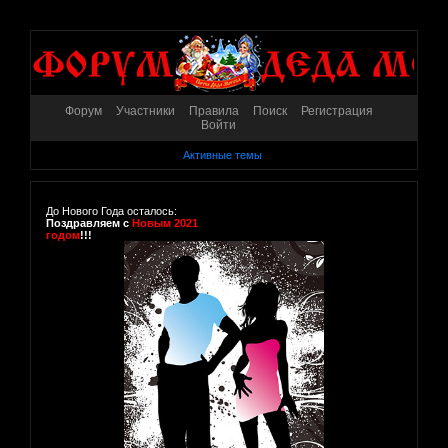
Форум
Участники
Правила
Поиск
Регистрация
Войти
Активные темы
До Нового Года осталось:
Поздравляем с
Новым 2021
годом
!!!