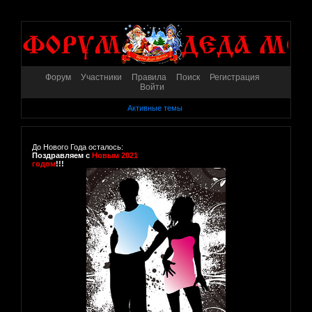
Форум
Участники
Правила
Поиск
Регистрация
Войти
Активные темы
До Нового Года осталось:
Поздравляем с
Новым 2021
годом
!!!