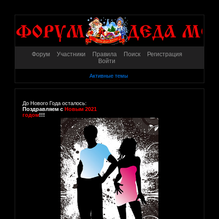
Форум
Участники
Правила
Поиск
Регистрация
Войти
Активные темы
До Нового Года осталось:
Поздравляем с
Новым 2021
годом
!!!