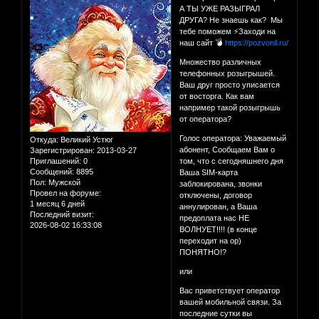
А ТЫ УЖЕ РАЗЫГРАЛ
ДРУГА? Не знаешь как? Мы
тебе поможем ⚡Заходи на
наш сайт 💣
https://pozvonil.ru/
Множество различных
телефонных розыгрышей.
Ваш друг просто уписается
от восторга. Как вам
например такой розыгрышь
от оператора?
Голос оператора: Уважаемый
Откуда:
Великий Устюг
абонент, Сообщаем Вам о
Зарегистрирован
: 2013-03-27
Приглашений:
0
том, что с сегодняшнего дня
Сообщений:
8895
Ваша SIM-карта
Пол:
Мужской
заблокирована, звонки
Провел на форуме:
отключены, договор
1 месяц 6 дней
аннулирован, а Ваша
Последний визит:
предоплата нас НЕ
2026-08-02 16:33:08
ВОЛНУЕТ!!!! (в конце
переходит на ор)
ПОНЯТНО!?
или
Вас приветствует оператор
вашей мобильной связи. За
последние сутки вы