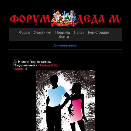
Форум
Участники
Правила
Поиск
Регистрация
Войти
Активные темы
До Нового Года осталось:
Поздравляем с
Новым 2021
годом
!!!