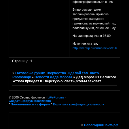
сфотографироваться с ним.
В программе также
запланированы ярмарка
предметов народного
промысла, исторический тир,
полевая кухня, огненное шоу.
Начало праздника в 16.00.
Источник статьи:
http://tver.kp.ru/online/news/1566634/
Страница:
1
»
ОчУмелые ручки! Творчество. Сделай сам. Фото.
Photoshop/
»
Новости Деда Мороза
»
Дед Мороз из Великого
Устюга приедет в Тверскую область, чтобы заковат
© 2000 Сервис форумов «
LiFeForums
»
Создать форум бесплатно
*
Пожаловаться на форум
*
Политика конфиденциальности
©
НовогодняяПочта.рф