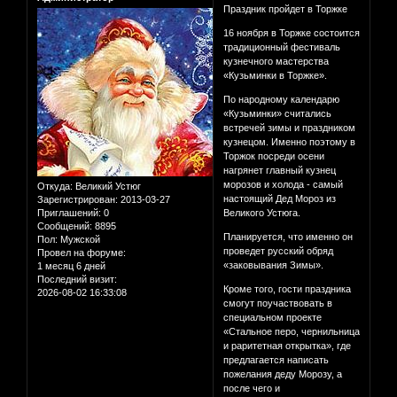
Праздник пройдет в Торжке
16 ноября в Торжке состоится
традиционный фестиваль
кузнечного мастерства
«Кузьминки в Торжке».
По народному календарю
«Кузьминки» считались
встречей зимы и праздником
кузнецом. Именно поэтому в
Торжок посреди осени
нагрянет главный кузнец
морозов и холода - самый
Откуда:
Великий Устюг
настоящий Дед Мороз из
Зарегистрирован
: 2013-03-27
Приглашений:
0
Великого Устюга.
Сообщений:
8895
Планируется, что именно он
Пол:
Мужской
проведет русский обряд
Провел на форуме:
«заковывания Зимы».
1 месяц 6 дней
Последний визит:
Кроме того, гости праздника
2026-08-02 16:33:08
смогут поучаствовать в
специальном проекте
«Стальное перо, чернильница
и раритетная открытка», где
предлагается написать
пожелания деду Морозу, а
после чего и