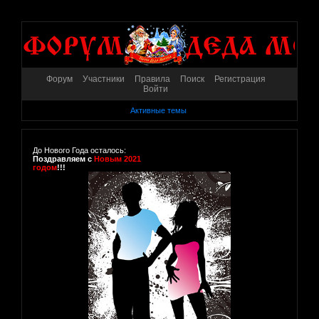
Форум
Участники
Правила
Поиск
Регистрация
Войти
Активные темы
До Нового Года осталось:
Поздравляем с
Новым 2021
годом
!!!