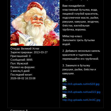
Вам понадобится:
пластиковая бутылка, вода,
пищевой голубой краситель,
подсолнечное масло, рыбки,
ракушки, камушки, звздочки,
блёстки, коктейльная
трубочка, воронка.
ММастер-класс
Заполните треть бутылки
водой.
Откуда:
Великий Устюг
2. Добавьте несколько капель
Зарегистрирован
: 2013-03-27
красителя и тщательно
Приглашений:
0
перемешайте его трубочкой.
Сообщений:
8895
Пол:
Мужской
3. Закиньте в бутылку
Провел на форуме:
ракушки, рыбки, блёстки и
1 месяц 6 дней
камушки.
Последний визит:
2026-08-02 16:33:08
Страница:
1