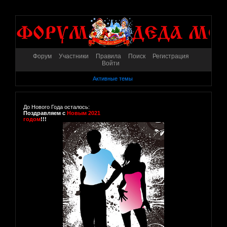
Форум
Участники
Правила
Поиск
Регистрация
Войти
Активные темы
До Нового Года осталось:
Поздравляем с
Новым 2021
годом
!!!