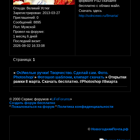
формате PSD скачайте
бесплатно с облако майл.
Откуда:
Великий Устюг
Скачать здесь
Зарегистрирован
: 2013-03-27
http://solncewo.ru/8marta/
Приглашений:
0
Сообщений:
8895
Пол:
Мужской
Провел на форуме:
1 месяц 6 дней
Последний визит:
2026-08-02 16:33:08
Страница:
1
»
ОчУмелые ручки! Творчество. Сделай сам. Фото.
Photoshop/
»
Фотошоп шаблони, клипарт скачать
»
Открытки
рамки 8 марта. Скачать бесплатно. #Photoshop #8марта
© 2000 Сервис форумов «
LiFeForums
»
Создать форум бесплатно
*
Пожаловаться на форум
*
Политика конфиденциальности
©
НовогодняяПочта.рф