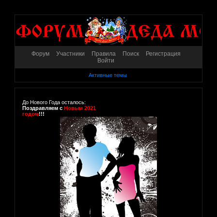
Форум
Участники
Правила
Поиск
Регистрация
Войти
Активные темы
До Нового Года осталось:
Поздравляем с
Новым 2021
годом
!!!