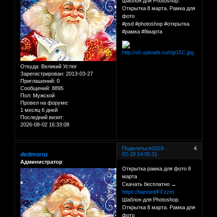
Шаблон для Photoshop.
Открытка 8 марта. Рамка для
фото
#psd #photoshop #открытка
#рамка #8марта
Откуда:
Великий Устюг
Зарегистрирован
: 2013-03-27
Приглашений:
0
Сообщений:
8895
Пол:
Мужской
Провел на форуме:
1 месяц 6 дней
Последний визит:
2026-08-02 16:33:08
Поделиться
2019-
4
dedmoroz
02-28 14:55:31
Администратор
Открытка рамка для фото 8
марта
Скачать бесплатно →
https://banned/FFzzm
Шаблон для Photoshop.
Открытка 8 марта. Рамка для
фото