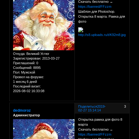
Скачать бесплатно →
https://banned/FFzzm
Шаблон для Photoshop.
Открытка 8 марта. Рамка для
фото
Откуда:
Великий Устюг
Зарегистрирован
: 2013-03-27
Приглашений:
0
Сообщений:
8895
Пол:
Мужской
Провел на форуме:
1 месяц 6 дней
Последний визит:
2026-08-02 16:33:08
Поделиться
2019-
3
dedmoroz
02-27 15:14:14
Администратор
Открытка рамка для фото 8
марта
Скачать бесплатно →
https://banned/FFzzm