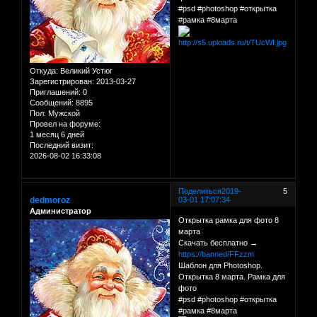
#psd #photoshop #открытка
#рамка #8марта
Откуда:
Великий Устюг
Зарегистрирован
: 2013-03-27
Приглашений:
0
Сообщений:
8895
Пол:
Мужской
Провел на форуме:
1 месяц 6 дней
Последний визит:
2026-08-02 16:33:08
Поделиться
2019-
5
dedmoroz
03-01 17:07:34
Администратор
Открытка рамка для фото 8
марта
Скачать бесплатно →
https://banned/FFzzm
Шаблон для Photoshop.
Открытка 8 марта. Рамка для
фото
#psd #photoshop #открытка
#рамка #8марта