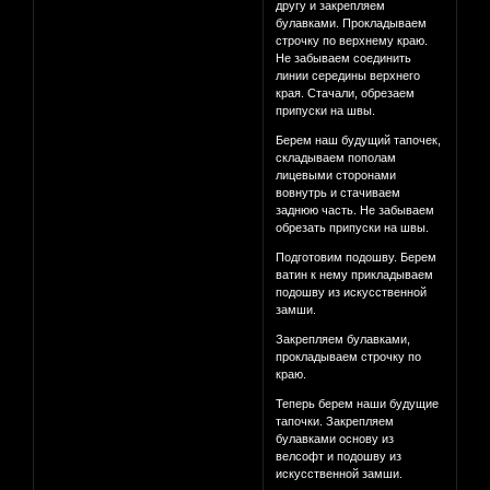
другу и закрепляем
булавками. Прокладываем
строчку по верхнему краю.
Не забываем соединить
линии середины верхнего
края. Стачали, обрезаем
припуски на швы.
Берем наш будущий тапочек,
складываем пополам
лицевыми сторонами
вовнутрь и стачиваем
заднюю часть. Не забываем
обрезать припуски на швы.
Подготовим подошву. Берем
ватин к нему прикладываем
подошву из искусственной
замши.
Закрепляем булавками,
прокладываем строчку по
краю.
Теперь берем наши будущие
тапочки. Закрепляем
булавками основу из
велсофт и подошву из
искусственной замши.