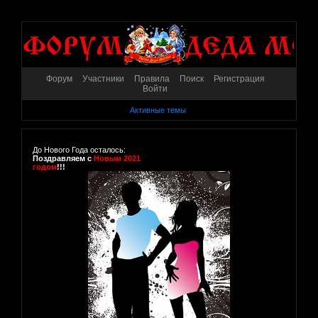
Форум
Участники
Правила
Поиск
Регистрация
Войти
Активные темы
До Нового Года осталось:
Поздравляем с
Новым 2021
годом
!!!