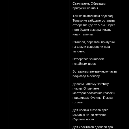
Стачиваем. Обрезаем
припуски на швы.
Так же выполняем подклад.
Только не забудьте оставить
отверстие где-то 5 см. Через
него будем выворачивать
наши тапочки.
Стачали, обрезали припуски
на швы и вывернули наш
тапочек.
Отверстие зашиваем
потайным швом.
Вставляем внутреннюю часть
подклада в основу.
Делаем нашему зайчику
глазки. Отмечаем
месторасположение глазок и
пришиваем бусины. Глазки
готовы.
Для носика я взяла ярко-
розовые нитки мулине.
Сделала носик.
Для хвостиков сделали два