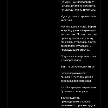
На ушки нам понадобится:
четыре детали из велсофта,
четыре детали из трикотажа.
И две детали из трикотажа на
хвостики.
Начнем шить с ушек. Берем
выкройку ушек и переводим
на трикотаж. Потом трикотаж
прикладываем к велсофту
лицевыми сторонами внутрь,
закрепляем булавками и
прокладываем строчку.
Подрезаем припуски на швы
и выворачиваем.
Вот что должно получиться:
Берем верхнюю часть
основы. Отмечаем линию
середины верхнего края.
К этой середине закрепляем
булавками наши ушки.
Берем подклад,
прикладываем к основе
лицевыми сторонами друг к