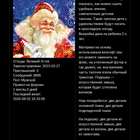
показать, как можно сшить
удобные, мягкие,
симпатичные детские
тапочки. Такие тапочки дети с
удовольствием будут носить
в прохладную погоду.
Выкройка дана на ребенка 2-х
лет.
Материал на основу
использовала велсофт (вы
его можете заменить на
Откуда:
Великий Устюг
флис, на утепленный футер и
Зарегистрирован
: 2013-03-27
так далее), на внутреннюю
Приглашений:
0
часть тапочек взяла обычный
Сообщений:
8895
трикотаж. Подошва —
Пол:
Мужской
искусственная замша,
Провел на форуме:
которая будет утеплена
1 месяц 6 дней
ватином.
Последний визит:
2026-08-02 16:33:08
Нам понадобится: две детали
основной ткани, две детали
подкладочной ткани.
На подошву: две детали из
искусственной замши, две
детали из ватина, две детали
из трикотажа.