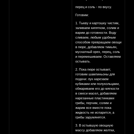
перец и соль - по вкусу.
Готовим:
1. Тыкву и картошку чистим,
заливаем кипятком, солим и
варим до готовности. Воду
сливаем, любым удобным
способом превращаем овощи
в пюре, добавляем тимьян,
мускатный орех, перец, соль
и перемешиваем. Оставляем
остывать.
2. Пока пюре остывает,
готовим шампиньоны для
подачи: лук нарезаем
кубиками или полукольцами,
обжариваем его до мягкости
в смеси масел, добавляем
нарезанные пластинками
грибы, перчим, солим и
жарим все вместе пока
жидкость не испарится, а
грибы зарумянятся.
3. В остывшую овощную
массу добавляем желтки,