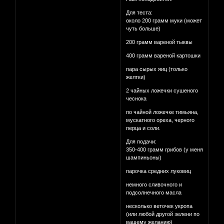
Для теста:
около 200 грамм муки (может
чуть больше)
200 грамм вареной тыквы
400 грамм вареной картошки
пара сырых яиц (только
желтки)
2 чайных ложечки сушеного
чеснока
по чайной ложечке тимьяна,
мускатного ореха, черного
перца и соли.
Для подачи:
350-400 грамм грибов (у меня
шампиньоны)
парочка средних луковиц
немного сливочного и
подсолнечного масла
несколько веточек укропа
(или любой другой зелени по
вашему желанию)