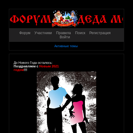
Форум
Участники
Правила
Поиск
Регистрация
Войти
Активные темы
До Нового Года осталось:
Поздравляем с
Новым 2021
годом
!!!