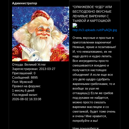
Администратор
"ОРАНЖЕВОЕ ЧУДО" ИЛИ
БЕСПОДОБНО ВКУСНЫЕ
ЛЕНИВЫЕ ВАРЕНИКИ С
ТЫКВОЙ И КАРТОШКОЙ!
Очень вкусные и простые в
приготовлении варенички!
Нежные, яркие и позитивные!
И, что немаловажно, их не
надо долго и нудно лепить.
Все ингредиенты просто
Откуда:
Великий Устюг
смешиваются воедино и
Зарегистрирован
: 2013-03-27
получается настоящее
Приглашений:
0
объедение! А если еще все
Сообщений:
8895
это дело щедро сдобрить
Пол:
Мужской
жаренными грибочками, то и
Провел на форуме:
вообще за уши не
1 месяц 6 дней
оттащишь)) Если же грибов
Последний визит:
под руками не найдется,
2026-08-02 16:33:08
можно просто смазать
вареники маслицем и со
сметанкой, будет тоже очень
и очень! Мне нравится,
попробуйте и вы!
Нам понадобится: