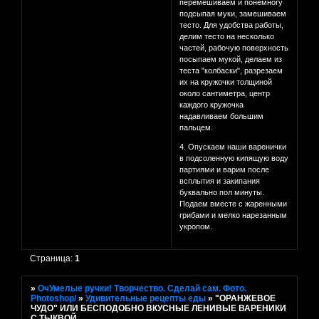
перемешиваем и понемногу
подсыпая муки, замешиваем
тесто. Для удобства работы,
делим тесто на несколько
частей, рабочую поверхность
посыпаем мукой, делаем из
теста "колбаски", разрезаем
их на кружочки толщиной
около сантиметра, центр
каждого кружочка
надавливаем большим
пальцем.
4. Опускаем наши варенички
в подсоленную кипящую воду
партиями и варим после
всплытия и закипания
буквально пол минуты.
Подаем вместе с жаренными
грибами и мелко нарезанным
укропом.
Страница:
1
»
ОчУмелые ручки! Творчество. Сделай сам. Фото.
Photoshop/
»
Удивительные рецепты еды
»
"ОРАНЖЕВОЕ
ЧУДО" ИЛИ БЕСПОДОБНО ВКУСНЫЕ ЛЕНИВЫЕ ВАРЕНИКИ
С ТЫКВОЙ