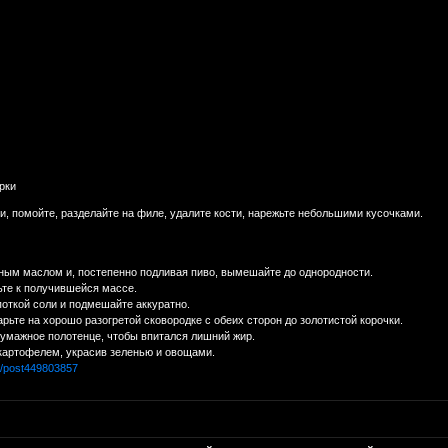
рки
и, помойте, разделайте на филе, удалите кости, нарежьте небольшими кусочками.
ным маслом и, постепенно подливая пиво, вымешайте до однородности.
ьте к получившейся массе.
поткой соли и подмешайте аккуратно.
арьте на хорошо разогретой сковородке с обеих сторон до золотистой корочки.
умажное полотенце, чтобы впитался лишний жир.
 картофелем, украсив зеленью и овощами.
ru/post449803857