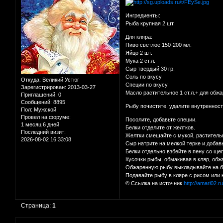
Ингредиенты:
Рыба крупная 2 шт.
Для кляра:
Пиво светлое 150-200 мл.
Яйцо 2 шт.
Мука 2 ст.л.
Сыр твердый 30 гр.
Соль по вкусу
Откуда:
Великий Устюг
Специи по вкусу
Зарегистрирован
: 2013-03-27
Масло растительное 1 ст.л.+ для обжа
Приглашений:
0
Сообщений:
8895
Рыбу почистите, удалите внутренност
Пол:
Мужской
Провел на форуме:
Посолите, добавьте специи.
1 месяц 6 дней
Белки отделите от желтков.
Последний визит:
Желтки смешайте с мукой, раститель
2026-08-02 16:33:08
Сыр натрите на мелкой терке и добав
Белки отдельно взбейте в пену со ще
Кусочки рыбы, обмакивая в кляр, обж
Обжаренную рыбу выкладывайте на б
Подавайте рыбу в кляре с рисом или
© Ссылка на источник
http://amari02.
Страница:
1