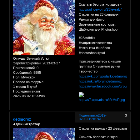
Скачать бесплатно здесь -
http://solncewo.ru/23fevraly/
Открытки на 23 февраля.
Рамки для фото,
Виртуальные костюмы.
Шаблоны для Photoshop
#23atdhfkz
#защитникотечества
#открытка #шаблон
#photoshop #psd
Откуда:
Великий Устюг
Присоединяйтесь к нашим
Зарегистрирован
: 2013-03-27
группам Очумелые ручки
Приглашений:
0
Творчество
Сообщений:
8895
https://vk.com/podarkidedmoroza
Пол:
Мужской
https://ok.ru/forumdedmoroz
Провел на форуме:
https://www.facebook.com/groups/for
1 месяц 6 дней
Последний визит:
2026-08-02 16:33:08
Поделиться
2019-
3
dedmoroz
02-19 15:01:41
Администратор
Открытка рамка к 23 февраля
Скачать бесплатно здесь -