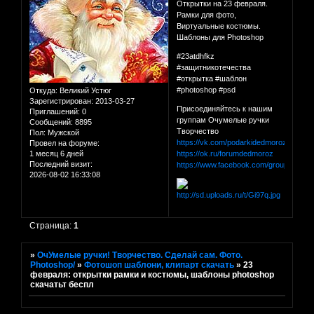
Открытки на 23 февраля.
Рамки для фото,
Виртуальные костюмы.
Шаблоны для Photoshop
#23atdhfkz
#защитникотечества
#открытка #шаблон
#photoshop #psd
Откуда:
Великий Устюг
Зарегистрирован
: 2013-03-27
Присоединяйтесь к нашим
Приглашений:
0
группам Очумелые ручки
Сообщений:
8895
Творчество
Пол:
Мужской
https://vk.com/podarkidedmoroza
Провел на форуме:
https://ok.ru/forumdedmoroz
1 месяц 6 дней
Последний визит:
https://www.facebook.com/groups/for
2026-08-02 16:33:08
Страница:
1
»
ОчУмелые ручки! Творчество. Сделай сам. Фото.
Photoshop/
»
Фотошоп шаблони, клипарт скачать
»
23
февраля: открытки рамки и костюмы, шаблоны photoshop
скачатьт беспл