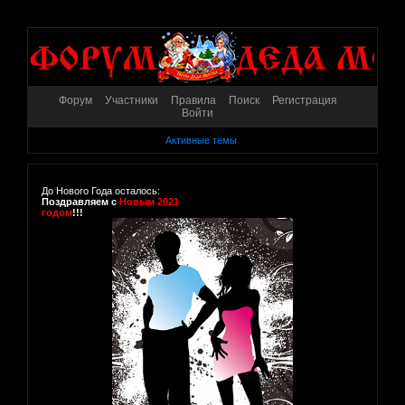
Форум
Участники
Правила
Поиск
Регистрация
Войти
Активные темы
До Нового Года осталось:
Поздравляем с
Новым 2021
годом
!!!