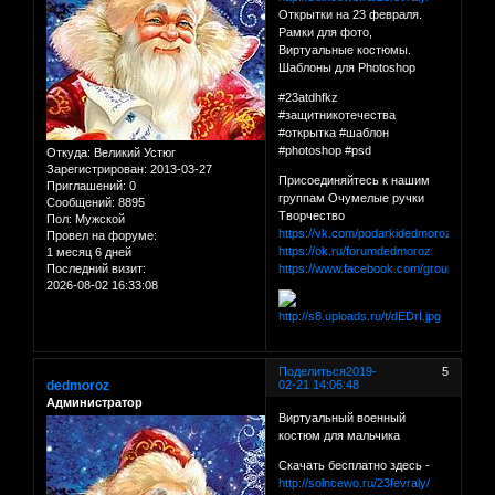
Открытки на 23 февраля.
Рамки для фото,
Виртуальные костюмы.
Шаблоны для Photoshop
#23atdhfkz
#защитникотечества
#открытка #шаблон
#photoshop #psd
Откуда:
Великий Устюг
Зарегистрирован
: 2013-03-27
Присоединяйтесь к нашим
Приглашений:
0
группам Очумелые ручки
Сообщений:
8895
Творчество
Пол:
Мужской
https://vk.com/podarkidedmoroza
Провел на форуме:
https://ok.ru/forumdedmoroz
1 месяц 6 дней
Последний визит:
https://www.facebook.com/groups/for
2026-08-02 16:33:08
Поделиться
2019-
5
dedmoroz
02-21 14:06:48
Администратор
Виртуальный военный
костюм для мальчика
Скачать бесплатно здесь -
http://solncewo.ru/23fevraly/