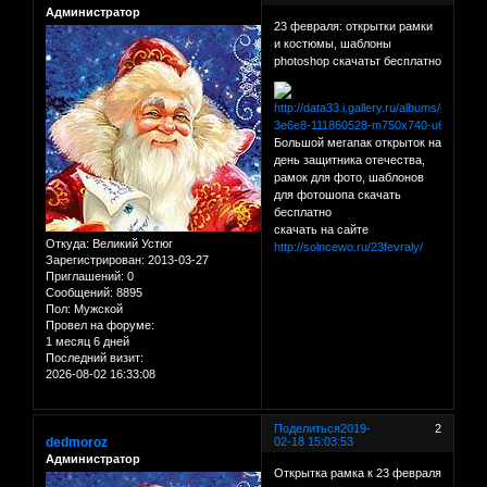
Администратор
23 февраля: открытки рамки
и костюмы, шаблоны
photoshop скачатьт бесплатно
Большой мегапак открыток на
день защитника отечества,
рамок для фото, шаблонов
для фотошопа скачать
бесплатно
скачать на сайте
Откуда:
Великий Устюг
http://solncewo.ru/23fevraly/
Зарегистрирован
: 2013-03-27
Приглашений:
0
Сообщений:
8895
Пол:
Мужской
Провел на форуме:
1 месяц 6 дней
Последний визит:
2026-08-02 16:33:08
Поделиться
2019-
2
dedmoroz
02-18 15:03:53
Администратор
Открытка рамка к 23 февраля