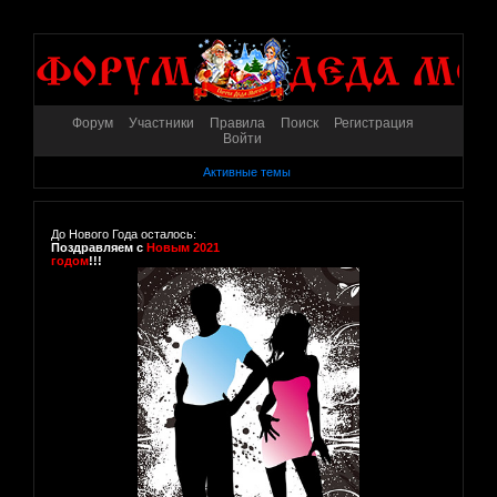
Форум
Участники
Правила
Поиск
Регистрация
Войти
Активные темы
До Нового Года осталось:
Поздравляем с
Новым 2021
годом
!!!