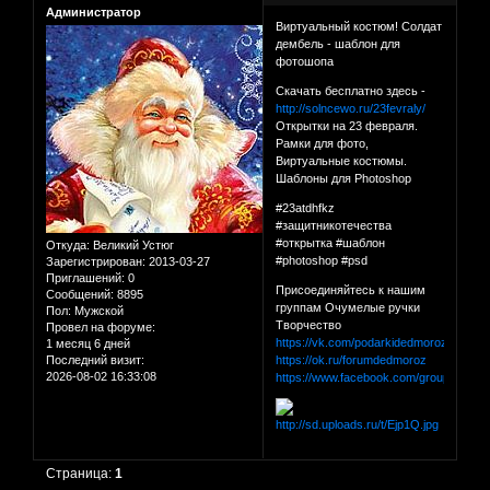
Администратор
Виртуальный костюм! Солдат
дембель - шаблон для
фотошопа
Скачать бесплатно здесь -
http://solncewo.ru/23fevraly/
Открытки на 23 февраля.
Рамки для фото,
Виртуальные костюмы.
Шаблоны для Photoshop
#23atdhfkz
#защитникотечества
#открытка #шаблон
Откуда:
Великий Устюг
#photoshop #psd
Зарегистрирован
: 2013-03-27
Приглашений:
0
Присоединяйтесь к нашим
Сообщений:
8895
группам Очумелые ручки
Пол:
Мужской
Творчество
Провел на форуме:
https://vk.com/podarkidedmoroza
1 месяц 6 дней
Последний визит:
https://ok.ru/forumdedmoroz
2026-08-02 16:33:08
https://www.facebook.com/groups/for
Страница:
1