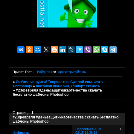
Привет, Гость!
Войдите
или
зарегистрируйтесь
.
»
ОчУмелые ручки! Творчество. Сделай сам. Фото.
Photoshop/
»
Фотошоп шаблони, клипарт скачать
»
#23феврвля #деньзащитникаотечества скачать
бесплатно шаблоны Photoshop
Страница:
1
#23феврвля #деньзащитникаотечества скачать бесплатно
шаблоны Photoshop
Поделиться
2019-
1
dedmoroz
02-15 15:38:19