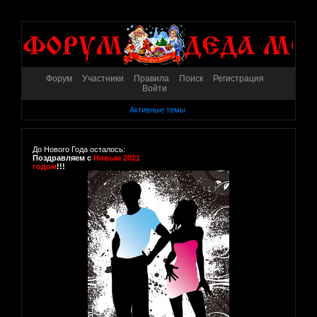
Форум
Участники
Правила
Поиск
Регистрация
Войти
Активные темы
До Нового Года осталось:
Поздравляем с
Новым 2021
годом
!!!