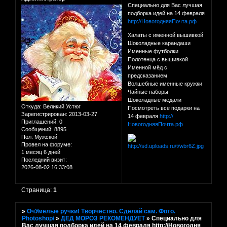
Специально для Вас лучшая
подборка идей на 14 февраля
http://НовогодняяПочта.рф
Халаты с именной вышивкой
Шоколадные карандаши
Именные футболки
Полотенца с вышивкой
Именной мёд с
предсказанием
Волшебные именные кружки
Чайные наборы
Шоколадные медали
Откуда:
Великий Устюг
Посмотреть все подарки на
Зарегистрирован
: 2013-03-27
14 февраля
http://
Приглашений:
0
НовогодняяПочта.рф
Сообщений:
8895
Пол:
Мужской
Провел на форуме:
1 месяц 6 дней
Последний визит:
2026-08-02 16:33:08
Страница:
1
»
ОчУмелые ручки! Творчество. Сделай сам. Фото.
Photoshop/
»
ДЕД МОРОЗ РЕКОМЕНДУЕТ
»
Специально для
Вас лучшая подборка идей на 14 февраля http://Новогодня