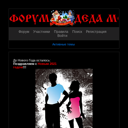
Форум
Участники
Правила
Поиск
Регистрация
Войти
Активные темы
До Нового Года осталось:
Поздравляем с
Новым 2021
годом
!!!