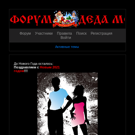
Форум
Участники
Правила
Поиск
Регистрация
Войти
Активные темы
До Нового Года осталось:
Поздравляем с
Новым 2021
годом
!!!