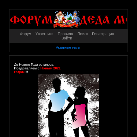
Форум
Участники
Правила
Поиск
Регистрация
Войти
Активные темы
До Нового Года осталось:
Поздравляем с
Новым 2021
годом
!!!