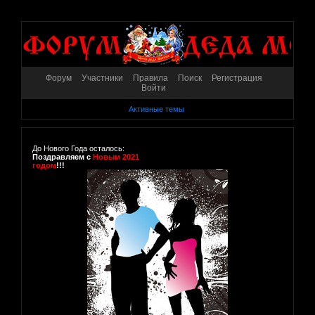
Форум
Участники
Правила
Поиск
Регистрация
Войти
Активные темы
До Нового Года осталось:
Поздравляем с
Новым 2021
годом
!!!