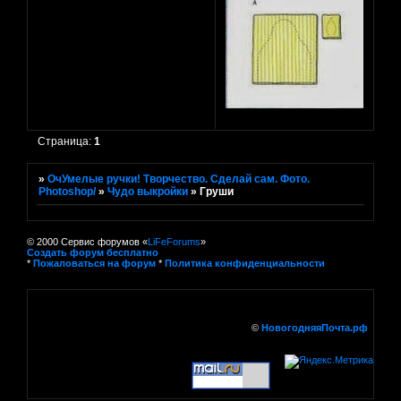
Страница:
1
»
ОчУмелые ручки! Творчество. Сделай сам. Фото.
Photoshop/
»
Чудо выкройки
»
Груши
© 2000 Сервис форумов «
LiFeForums
»
Создать форум бесплатно
*
Пожаловаться на форум
*
Политика конфиденциальности
©
НовогодняяПочта.рф