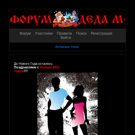
Форум
Участники
Правила
Поиск
Регистрация
Войти
Активные темы
До Нового Года осталось:
Поздравляем с
Новым 2021
годом
!!!