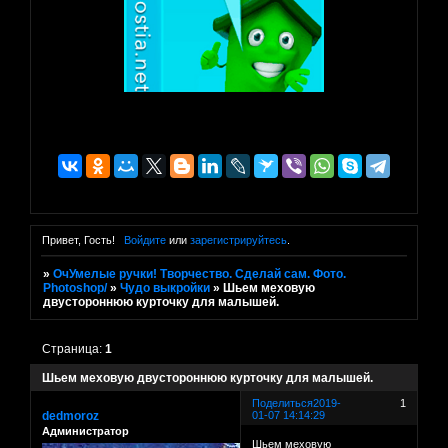
Привет, Гость!
Войдите
или
зарегистрируйтесь
.
»
ОчУмелые ручки! Творчество. Сделай сам. Фото.
Photoshop/
»
Чудо выкройки
»
Шьем меховую
двустороннюю курточку для малышей.
Страница:
1
Шьем меховую двустороннюю курточку для малышей.
Поделиться
2019-
1
dedmoroz
01-07 14:14:29
Администратор
Шьем меховую