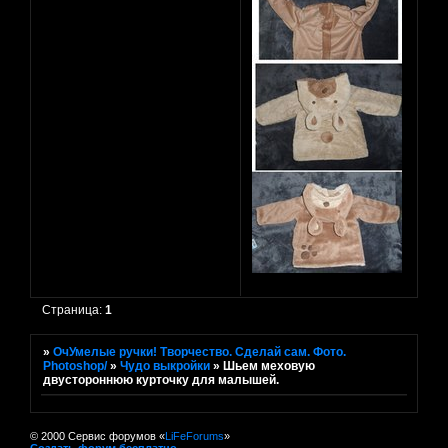
Страница:
1
»
ОчУмелые ручки! Творчество. Сделай сам. Фото.
Photoshop/
»
Чудо выкройки
»
Шьем меховую
двустороннюю курточку для малышей.
© 2000 Сервис форумов «
LiFeForums
»
Создать форум бесплатно