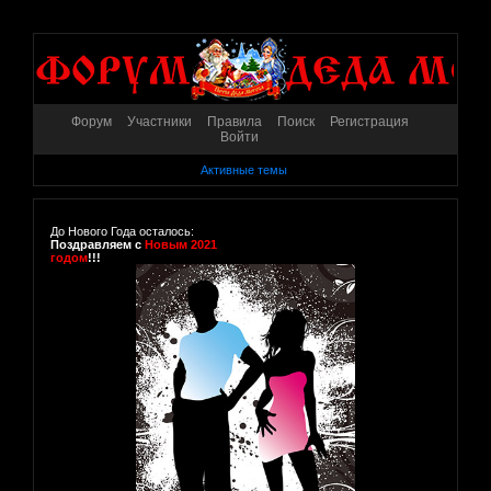
Форум
Участники
Правила
Поиск
Регистрация
Войти
Активные темы
До Нового Года осталось:
Поздравляем с
Новым 2021
годом
!!!