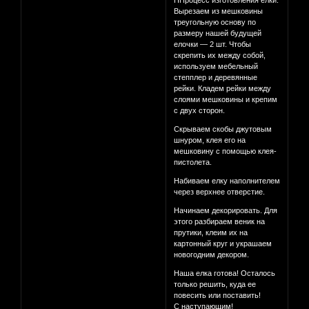
ППроцесс изготовления елки:
Вырезаем из мешковины
треугольную основу по
размеру нашей будущей
елочки — 2 шт. Чтобы
скрепить их между собой,
используем мебельный
степплер и деревянные
рейки. Кладем рейки между
слоями мешковины и крепим
с двух сторон.
Скрываем скобы джутовым
шнуром, клея его на
мешковину с помощью клея-
пистолета.
Набиваем елку наполнителем
через верхнее отверстие.
Начинаем декорировать. Для
этого разбираем веник на
прутики, клеим их на
картонный круг и украшаем
новогодним декором.
Наша елка готова! Осталось
только решить, куда ее
повесить или поставить!
С наступающим!