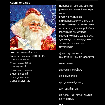
Администратор
Новогодняя эко-ель своими
руками: пошаговый мастер-
класс
Если вы противник
натуральных елей в доме, а
искусственную ставить тоже
не хочется, дизайнер Любовь
Малёнкина придумала
необычную новогоднюю ель,
сделанную своими руками из
экологически-чистых
материалов.
Откуда:
Великий Устюг
Для создания такой
Зарегистрирован
: 2013-03-27
композиции нам понадобится:
Приглашений:
0
Сообщений:
8896
мешковина;
Пол:
Мужской
деревянные рейки;
Провел на форуме:
1 месяц 6 дней
обычный веник;
Последний визит:
Сегодня 15:53:29
праздничный декор;
джутовый шнур;
синтепон или любой другой
наполнитель.