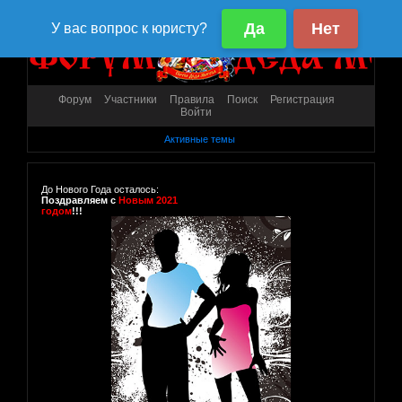
Форум
Участники
Правила
Поиск
Регистрация
Войти
Активные темы
До Нового Года осталось:
Поздравляем с
Новым 2021
годом
!!!