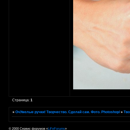
Страница:
1
»
ОчУмелые ручки! Творчество. Сделай сам. Фото. Photoshop/
»
Тво
© 2000 Сервис форумов «
LiFeForums
»