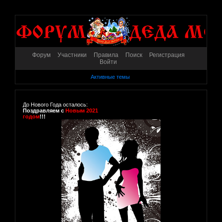
Форум
Участники
Правила
Поиск
Регистрация
Войти
Активные темы
До Нового Года осталось:
Поздравляем с
Новым 2021
годом
!!!