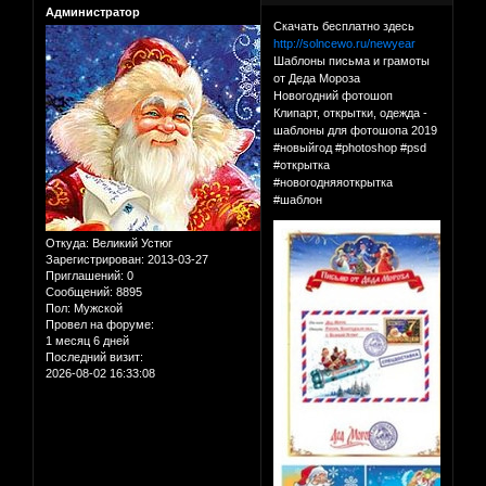
Администратор
Скачать бесплатно здесь
http://solncewo.ru/newyear
Шаблоны письма и грамоты
от Деда Мороза
Новогодний фотошоп
Клипарт, открытки, одежда -
шаблоны для фотошопа 2019
#новыйгод #photoshop #psd
#открытка
#новогодняяоткрытка
#шаблон
Откуда:
Великий Устюг
Зарегистрирован
: 2013-03-27
Приглашений:
0
Сообщений:
8895
Пол:
Мужской
Провел на форуме:
1 месяц 6 дней
Последний визит:
2026-08-02 16:33:08