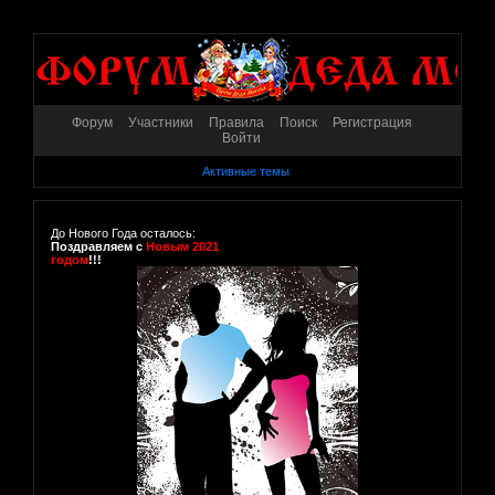
Форум
Участники
Правила
Поиск
Регистрация
Войти
Активные темы
До Нового Года осталось:
Поздравляем с
Новым 2021
годом
!!!