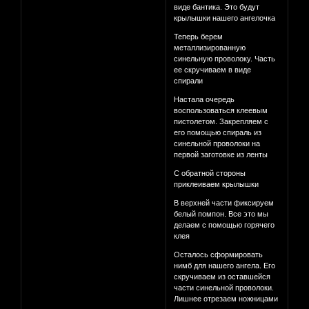
виде бантика. Это будут
крылышки нашего ангелочка
Теперь берем
металлизированную
синельную проволоку. Часть
ее скручиваем в виде
спирали
Настала очередь
воспользоваться клеевым
пистолетом. Закрепляем с
его помощью спираль из
синельной проволоки на
первой заготовке из ленты
С обратной стороны
приклеиваем крылышки
В верхней части фиксируем
белый помпон. Все это мы
делаем с помощью горячего
клея
Осталось сформировать
нимб для нашего ангела. Его
скручиваем из оставшейся
части синельной проволоки.
Лишнее отрезаем ножницами