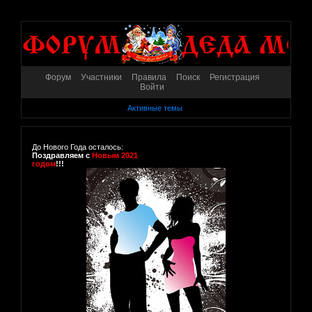
Форум
Участники
Правила
Поиск
Регистрация
Войти
Активные темы
До Нового Года осталось:
Поздравляем с
Новым 2021
годом
!!!