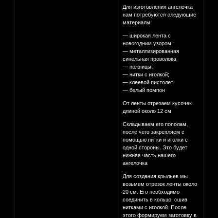
Для изготовления ангелочка
нам потребуются следующие
материалы:
— широкая лента с
новогодним узором;
— металлизированная
синельная проволока;
— ножницы;
— нитки с иголкой;
— клеевой пистолет;
— белый помпон
От ленты отрезаем кусочек
длиной около 12 см
Складываем его пополам,
после чего закрепляем с
помощью нитки и иголки с
одной стороны. Это будет
нижняя часть нашего
ангелочка
Для создания крыльев мы
возьмем отрезок ленты около
20 см. Его необходимо
соединить в кольцо, сшив
нитками с иголкой. После
этого формируем заготовку в