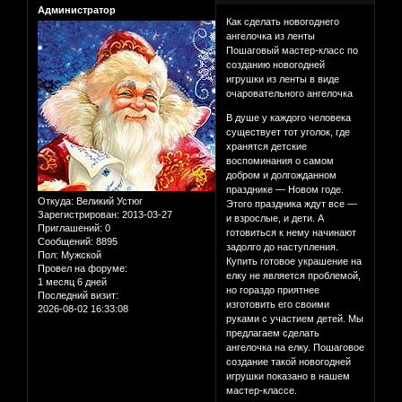
Администратор
Как сделать новогоднего
ангелочка из ленты
Пошаговый мастер-класс по
созданию новогодней
игрушки из ленты в виде
очаровательного ангелочка
В душе у каждого человека
существует тот уголок, где
хранятся детские
воспоминания о самом
добром и долгожданном
празднике — Новом годе.
Откуда:
Великий Устюг
Этого праздника ждут все —
Зарегистрирован
: 2013-03-27
и взрослые, и дети. А
Приглашений:
0
готовиться к нему начинают
Сообщений:
8895
задолго до наступления.
Пол:
Мужской
Купить готовое украшение на
Провел на форуме:
елку не является проблемой,
1 месяц 6 дней
но гораздо приятнее
Последний визит:
изготовить его своими
2026-08-02 16:33:08
руками с участием детей. Мы
предлагаем сделать
ангелочка на елку. Пошаговое
создание такой новогодней
игрушки показано в нашем
мастер-классе.